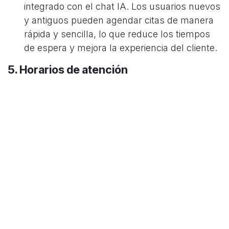
integrado con el chat IA. Los usuarios nuevos
y antiguos pueden agendar citas de manera
rápida y sencilla, lo que reduce los tiempos
de espera y mejora la experiencia del cliente.
5. Horarios de atención
TECKAZUL tiene un
horario regular de trabajo
,
pero también atiende casos de emergencia fuera
de este horario, con
costos diferenciados
. Esto
permite a los clientes recibir soporte técnico en
momentos críticos, asegurando la continuidad de
sus operaciones.
6. KPIs evaluados
Tiempo de respuesta promedio
: Menos de 2
horas, según testimonios.
Tasa de resolución en el primer contacto