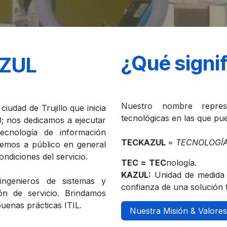
¿Qué signi
AZUL
Nuestro nombre repres
udad de Trujillo que inicia
tecnológicas en las que pue
; nos dedicamos a ejecutar
ecnología de información
TECKAZUL
=
TECNOLOGÍA
demos a público en general
ndiciones del servicio.
TEC =
TEC
nología.
KAZUL:
Unidad de medida 
ngenieros de sistemas y
confianza de una solución 
ón de servicio. Brindamos
uenas prácticas ITIL.
Nuestra Misión & Valores